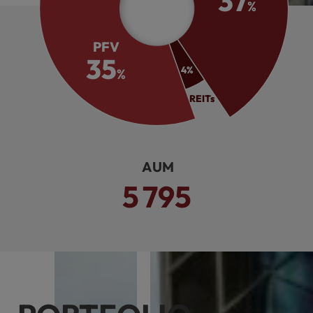
37
%
PFV
35
4
%
%
REITs
운용 AUM
5
795
조