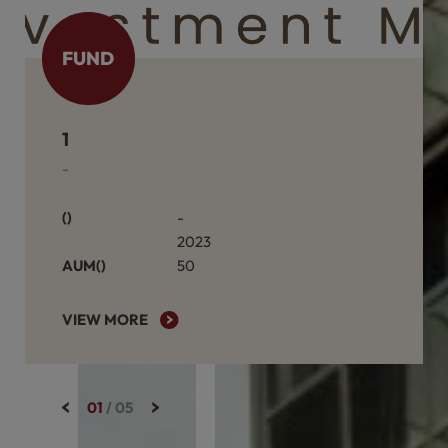
FUND
케이알블라인드일반사모투자신탁제1호
-
연면적(㎡)
-
2023
AUM(억원)
50
VIEW MORE
02
/
05