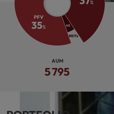
37
%
PFV
35
4
%
%
REITs
운용 AUM
5
795
조