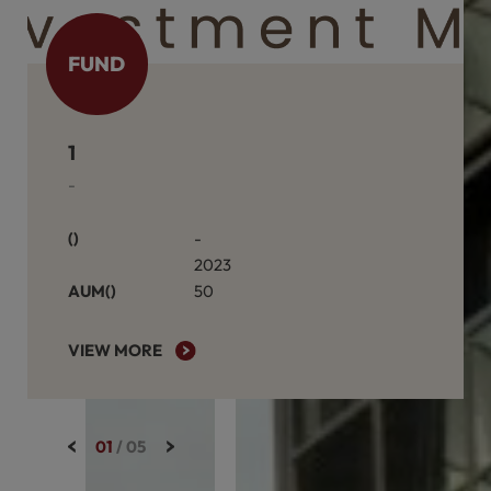
D
FUND
천안물류센터 D동
케이알 REF 41호(천안물류센터 D동)
-
연면적(㎡)
2023
50
AUM(억원)
 MORE
VIEW MORE
02
/
05