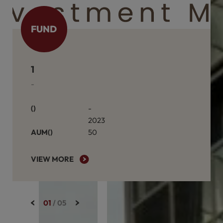
FUND
FU
케이알블라인드일반사모투자신탁제1호
천안물류센터 D동
-
케이알 REF 41호(
연면적(㎡)
-
연면적(㎡)
2023
AUM(억원)
50
AUM(억원
VIEW MORE
VIE
02
/
05