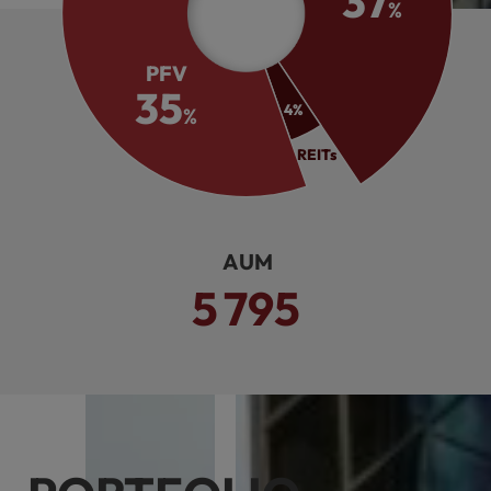
37
%
PFV
35
4
%
%
REITs
운용 AUM
5
795
조